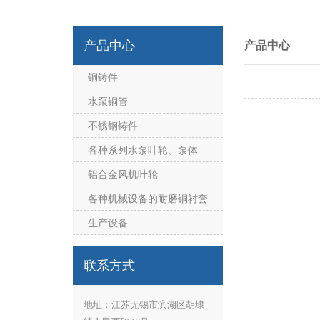
产品中心
产品中心
铜铸件
水泵铜管
不锈钢铸件
各种系列水泵叶轮、泵体
铝合金风机叶轮
各种机械设备的耐磨铜衬套
生产设备
联系方式
地址：江苏无锡市滨湖区胡埭