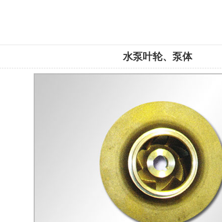
水泵叶轮、泵体