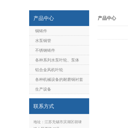
产品中心
产品中心
铜铸件
水泵铜管
不锈钢铸件
各种系列水泵叶轮、泵体
铝合金风机叶轮
各种机械设备的耐磨铜衬套
生产设备
联系方式
地址：江苏无锡市滨湖区胡埭