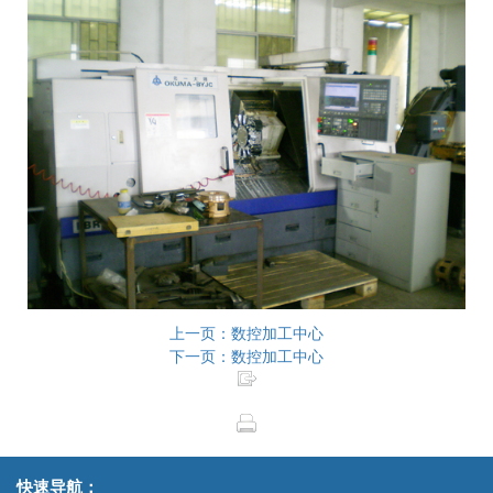
上一页：数控加工中心
下一页：数控加工中心
快速导航：