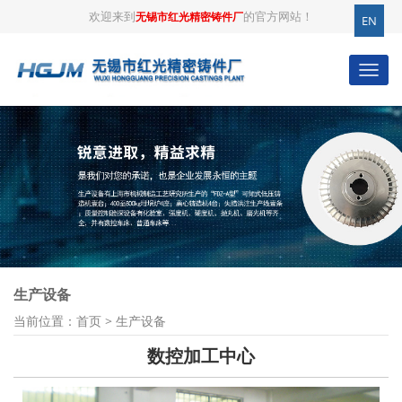
欢迎来到
的官方网站！
无锡市红光精密铸件厂
EN
生产设备
当前位置：
首页
>
生产设备
数控加工中心